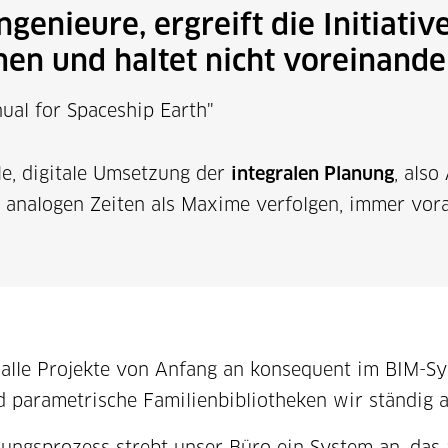
ngenieure, ergreift die Initiati
en und haltet nicht voreinande
ual for Spaceship Earth"
le, digitale Umsetzung der
integralen Planung
, als
t analogen Zeiten als Maxime verfolgen, immer vor
alle Projekte von Anfang an konsequent im BIM-Sys
arametrische Familienbibliotheken wir ständig a
ungsprozess strebt unser Büro ein System an, das a