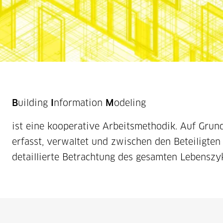
B
uilding
I
nformation
M
odeling
ist eine kooperative Arbeitsmethodik. Auf Grun
erfasst, verwaltet und zwischen den Beteiligte
detaillierte Betrachtung des gesamten Lebensz