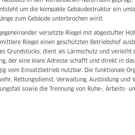
steht um die kompakte Gebäudestruktur ein umlaufe
gänge zum Gebäude unterbrochen wird.
 gegeneinander versetzte Riegel mit abgestufter H
tlere Riegel einen geschützten Betriebshof ausbi
 des Grundstücks, dient als Lärmschutz und verleih
g, der eine klare Adresse schafft und direkt in da
g vom Einsatzbetrieb nutzbar. Die funktionale Org
hr, Rettungsdienst, Verwaltung, Ausbildung und Wer
ngsfall sowie die Trennung von Ruhe-, Arbeits- u