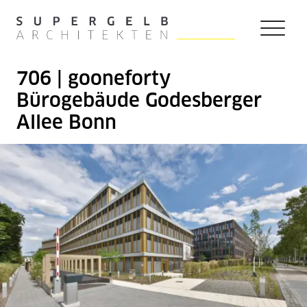
Zum Hauptinhalt der Seite springen
Zur Startseite navigieren
706 | gooneforty
Bürogebäude Godesberger
Allee Bonn