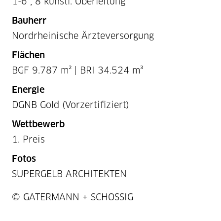
1-6 , 8 künstl. Oberleitung
Bauherr
Nordrheinische Ärzteversorgung
Flächen
BGF 9.787 m² | BRI 34.524 m³
Energie
DGNB Gold (Vorzertifiziert)
Wettbewerb
1. Preis
Fotos
SUPERGELB ARCHITEKTEN
Projektnummer / Copyright
© GATERMANN + SCHOSSIG