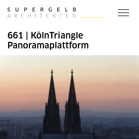
Zum Hauptinhalt der Seite springen
Zur Startseite navigieren
661 | KölnTriangle
Panoramaplattform