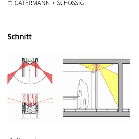
Projektnummer / Copyright
© GATERMANN + SCHOSSIG
Schnitt